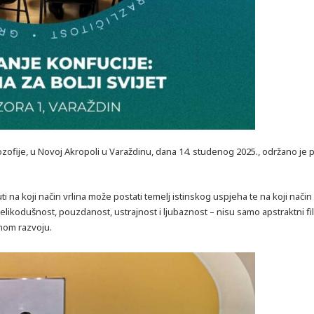
zofije, u Novoj Akropoli u Varaždinu, dana 14. studenog 2025., održano je
čuti na koji način vrlina može postati temelj istinskog uspjeha te na koji nači
velikodušnost, pouzdanost, ustrajnost i ljubaznost – nisu samo apstraktni filo
om razvoju.