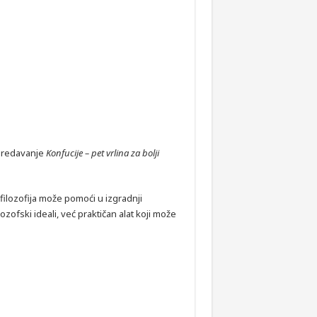
 predavanje
Konfucije – pet vrlina za bolji
n filozofija može pomoći u izgradnji
zofski ideali, već praktičan alat koji može