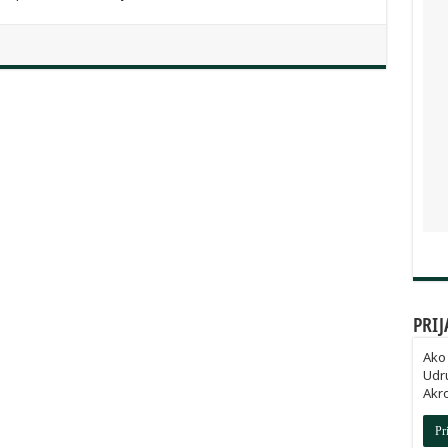
PRIJ
Ako 
Udru
Akro
Pr