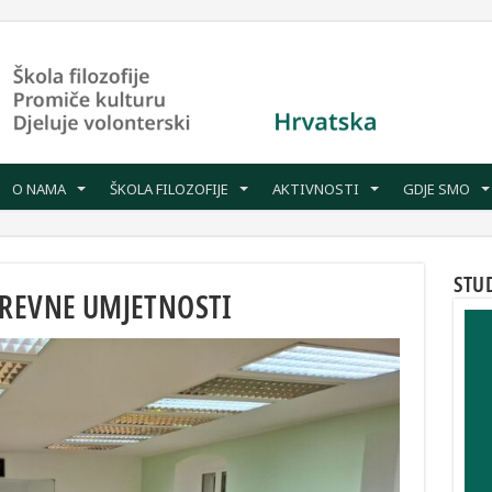
O NAMA
ŠKOLA FILOZOFIJE
AKTIVNOSTI
GDJE SMO
STU
DREVNE UMJETNOSTI