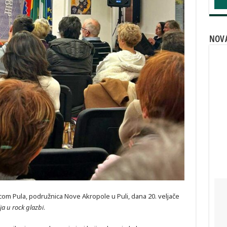
NOVA
com Pula, podružnica Nove Akropole u Puli, dana 20. veljače
ija u rock glazbi
.