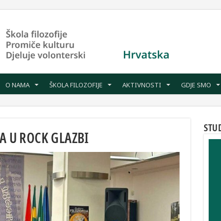
O NAMA
ŠKOLA FILOZOFIJE
AKTIVNOSTI
GDJE SMO
STU
A U ROCK GLAZBI