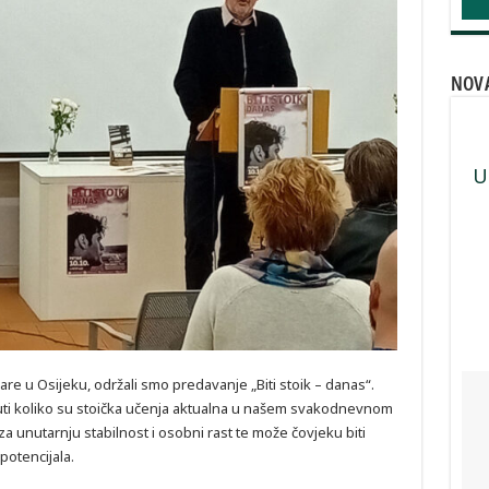
NOVA
U
kare u Osijeku, održali smo predavanje „Biti stoik – danas“.
u čuti koliko su stoička učenja aktualna u našem svakodnevnom
 za unutarnju stabilnost i osobni rast te može čovjeku biti
potencijala.