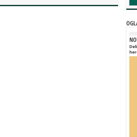
OGL
NO
Del
her