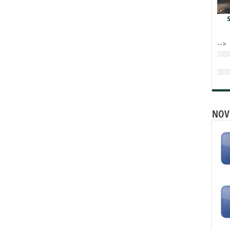
-->
NOV