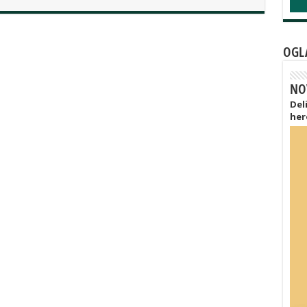
OGL
NO
Del
her