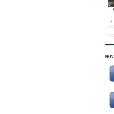
-->
NOV