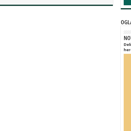
OGL
NO
Del
her