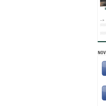
-->
NOV