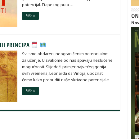
potencijal. Etape tog puta …
ON
Više »
Nov
IH PRINCIPA
Svi smo obdareni neograničenim potencijalom
za učenje. U svakome od nas spavaju neslućene
mogućnosti. Slijedeći primjer najvećeg genija
svih vremena, Leonarda da Vincija, upoznat
ćemo kako probuditi naše skrivene potencijale …
Više »