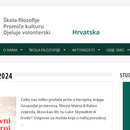
O NAMA
ŠKOLA FILOZOFIJE
AKTIVNOSTI
GDJE SMO
2024
STU
Zašto nas toliko privlače priče o herojima, knjiga
Gospodar prstenova, filmovi Matrix ili Ratovi
zvijezda, likovi kao što su Luke Skywalker ili
Frodo? Odgovor se možda krije u našoj prirodnoj
…