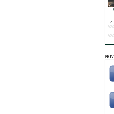
-->
NOV