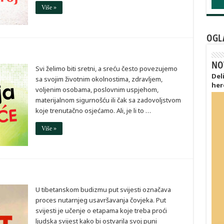
Više »
OGL
NO
Svi želimo biti sretni, a sreću često povezujemo
Del
sa svojim životnim okolnostima, zdravljem,
her
voljenim osobama, poslovnim uspjehom,
materijalnom sigurnošću ili čak sa zadovoljstvom
koje trenutačno osjećamo. Ali, je li to …
Više »
U tibetanskom budizmu put svijesti označava
proces nutarnjeg usavršavanja čovjeka. Put
svijesti je učenje o etapama koje treba proći
ljudska svijest kako bi ostvarila svoj puni