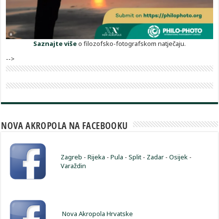
Saznajte više
o filozofsko-fotografskom natječaju.
-->
NOVA AKROPOLA NA FACEBOOKU
Zagreb
-
Rijeka
-
Pula
-
Split
-
Zadar
-
Osijek
-
Varaždin
Nova Akropola Hrvatske