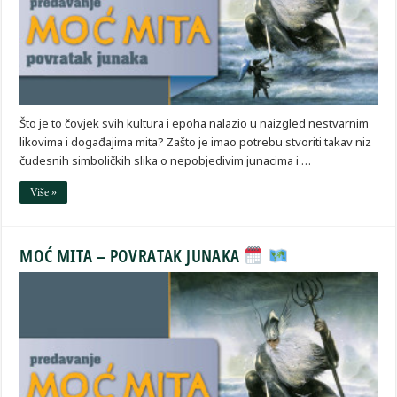
Što je to čovjek svih kultura i epoha nalazio u naizgled nestvarnim
likovima i događajima mita? Zašto je imao potrebu stvoriti takav niz
čudesnih simboličkih slika o nepobjedivim junacima i …
Više »
MOĆ MITA – POVRATAK JUNAKA