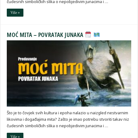
čudesnih simboličkih slika o nepobjedivim junacima i …
Više »
MOĆ MITA – POVRATAK JUNAKA
Što je to čovjek svih kultura i epoha nalazio u naizgled nestvarnim
likovima i događajima mita? Zašto je imao potrebu stvoriti takav niz
čudesnih simboličkih slika o nepobjedivim junacima i …
Više »