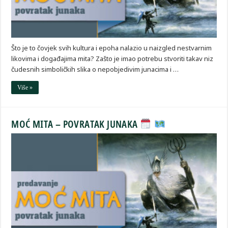
Što je to čovjek svih kultura i epoha nalazio u naizgled nestvarnim
likovima i događajima mita? Zašto je imao potrebu stvoriti takav niz
čudesnih simboličkih slika o nepobjedivim junacima i …
Više »
MOĆ MITA – POVRATAK JUNAKA