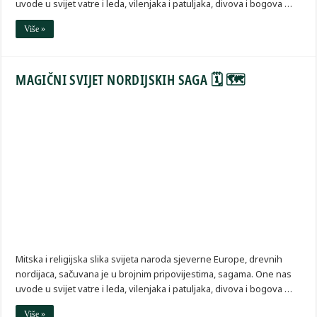
uvode u svijet vatre i leda, vilenjaka i patuljaka, divova i bogova …
Više »
MAGIČNI SVIJET NORDIJSKIH SAGA 🗓 🗺
Mitska i religijska slika svijeta naroda sjeverne Europe, drevnih
nordijaca, sačuvana je u brojnim pripovijestima, sagama. One nas
uvode u svijet vatre i leda, vilenjaka i patuljaka, divova i bogova …
Više »