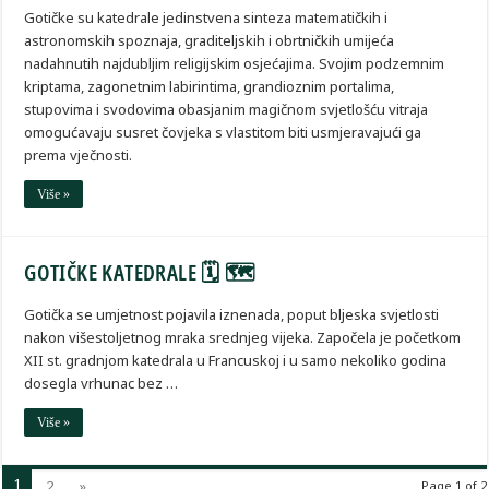
Gotičke su katedrale jedinstvena sinteza matematičkih i
astronomskih spoznaja, graditeljskih i obrtničkih umijeća
nadahnutih najdubljim religijskim osjećajima. Svojim podzemnim
kriptama, zagonetnim labirintima, grandioznim portalima,
stupovima i svodovima obasjanim magičnom svjetlošću vitraja
omogućavaju susret čovjeka s vlastitom biti usmjeravajući ga
prema vječnosti.
Više »
GOTIČKE KATEDRALE 🗓 🗺
Gotička se umjetnost pojavila iznenada, poput bljeska svjetlosti
nakon višestoljetnog mraka srednjeg vijeka. Započela je početkom
XII st. gradnjom katedrala u Francuskoj i u samo nekoliko godina
dosegla vrhunac bez …
Više »
1
2
»
Page 1 of 2