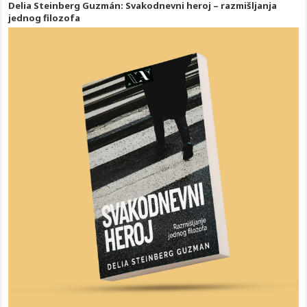
Delia Steinberg Guzmán: Svakodnevni heroj – razmišljanja
jednog filozofa