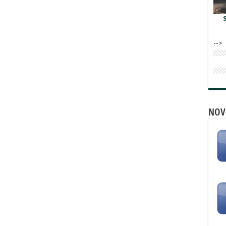
-->
NOV