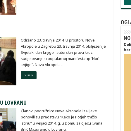
OGL
NO
Održano 23. travnja 2014. U prostoru Nove
Del
Akropole u Zagrebu 23. travnja 2014. obilježen je
her
Svjetski dan knjige i autorskih prava kroz
sudjelovanje u popularnoj manifestaciji “Noć
knjige”. Nova Akropola …
Više »
’ U LOVRANU
Članovi podružnice Nove Akropole iz Rijeke
ponovili su predstavu “Kako je Potjeh tražio
istinu” u veljači 2014. g. u Domu za djecu ‘Ivana
Brlić Mažuranić’ u Lovranu.