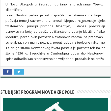
U Novoj Akropoli u Zagrebu, održano je predavanje “Newton
alkemičar”.
Isaac Newton jedan je od najvećih znanstvenika na kojemu
počivaju temelji suvremene znanosti. Njegovo najpoznatije djelo,
“Matematički principi prirodne filozofije”, i danas predstavlja
osnovicu na kojoj se uzdiže veličanstveno zdanje klasične fizike.
Međutim, pored ovih poznatih Newtonovih radova, na predavanju
su istaknuti i oni manje poznati, poput radova iz teologije i alkemije.
Ta druga strana Newtonovog života postala je poznata tek nakon
što je 1936. g. Sveučilište u Cambridgeu dobar dio Newtonovih
spisa odbacilo kao “znanstveno bezvrijedne” i prodalo ih na dražbi.
STUDIJSKI PROGRAM NOVE AKROPOLE