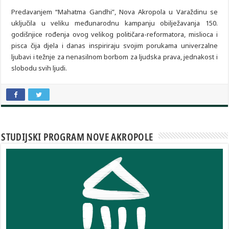
Predavanjem “Mahatma Gandhi”, Nova Akropola u Varaždinu se
uključila u veliku međunarodnu kampanju obilježavanja 150.
godišnjice rođenja ovog velikog političara-reformatora, mislioca i
pisca čija djela i danas inspiriraju svojim porukama univerzalne
ljubavi i težnje za nenasilnom borbom za ljudska prava, jednakost i
slobodu svih ljudi.
STUDIJSKI PROGRAM NOVE AKROPOLE