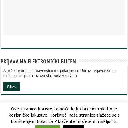
PRIJAVA NA ELEKTRONIČKI BILTEN
Ako želite primati obavijesti o događanjima u Udruzi prijavite se na
našu mailing listu - Nova Akropola Varaždin.
Prijava
Ove stranice koriste kolačiće kako bi osigurale bolje
korisničko iskustvo. Koristeći naše stranice slažete se s
Dizajn:
Optimum Dizajn
korištenjem kolačića. Ako želite možete ih i isključiti.