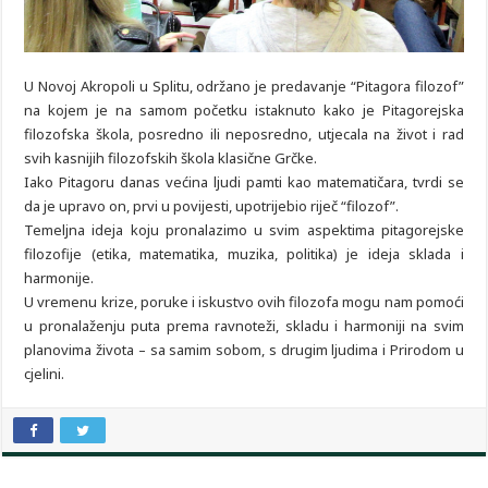
U Novoj Akropoli u Splitu, održano je predavanje “Pitagora filozof”
na kojem je na samom početku istaknuto kako je Pitagorejska
filozofska škola, posredno ili neposredno, utjecala na život i rad
svih kasnijih filozofskih škola klasične Grčke.
Iako Pitagoru danas većina ljudi pamti kao matematičara, tvrdi se
da je upravo on, prvi u povijesti, upotrijebio riječ “filozof”.
Temeljna ideja koju pronalazimo u svim aspektima pitagorejske
filozofije (etika, matematika, muzika, politika) je ideja sklada i
harmonije.
U vremenu krize, poruke i iskustvo ovih filozofa mogu nam pomoći
u pronalaženju puta prema ravnoteži, skladu i harmoniji na svim
planovima života – sa samim sobom, s drugim ljudima i Prirodom u
cjelini.