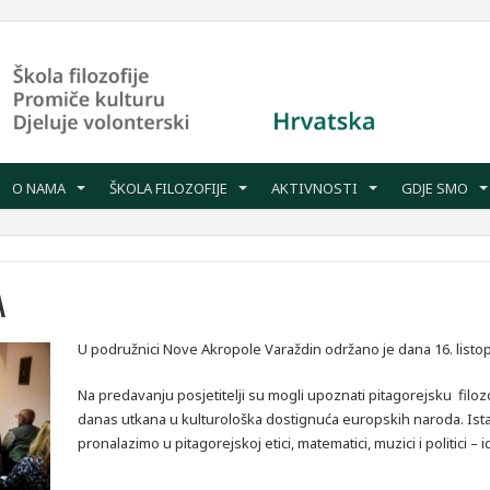
O NAMA
ŠKOLA FILOZOFIJE
AKTIVNOSTI
GDJE SMO
A
U podružnici Nove Akropole Varaždin održano je dana 16. list
Na predavanju posjetitelji su mogli upoznati pitagorejsku filo
danas utkana u kulturološka dostignuća europskih naroda. Ista
pronalazimo u pitagorejskoj etici, matematici, muzici i politici – 