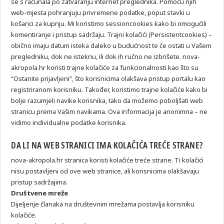
se s računala po zatvaranju internet preglednika. Pomoću njih
web-mjesta pohranjuju privremene podatke, poput stavki u
košarici za kupnju. Mi koristimo sessioncookies kako bi omogućili
komentiranje i pristup sadržaju. Trajni kolačići (Persistentcookies) –
obično imaju datum isteka daleko u budućnost te će ostati u Vašem
pregledniku, dok ne isteknu, ili dok ih ručno ne izbrišete. nova-
akropola.hr koristi trajne kolačiće za funkcionalnosti kao što su
“Ostanite prijavljeni”, što korisnicima olakšava pristup portalu kao
registriranom korisniku. Također, koristimo trajne kolačiće kako bi
bolje razumjeli navike korisnika, tako da možemo poboljšati web
stranicu prema Vašim navikama. Ova informacija je anonimna – ne
vidimo individualne podatke korisnika.
DA LI NA WEB STRANICI IMA KOLAČIĆA TREĆE STRANE?
nova-akropola.hr stranica koristi kolačiće treće strane. Ti kolačići
nisu postavljeni od ove web stranice, ali korisnicima olakšavaju
pristup sadržajima.
Društvene mreže
Dijeljenje članaka na društevnim mrežama postavlja korisniku
kolačiće.