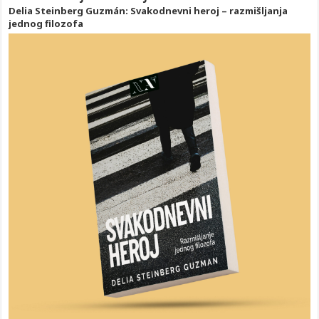
Delia Steinberg Guzmán: Svakodnevni heroj – razmišljanja
jednog filozofa