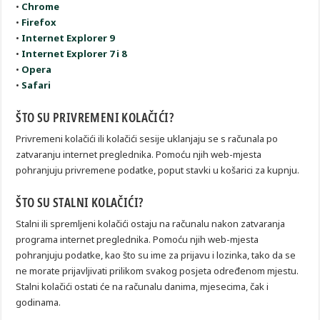
•
Chrome
•
Firefox
•
Internet Explorer 9
•
Internet Explorer 7 i 8
•
Opera
•
Safari
ŠTO SU PRIVREMENI KOLAČIĆI?
Privremeni kolačići ili kolačići sesije uklanjaju se s računala po
zatvaranju internet preglednika. Pomoću njih web-mjesta
pohranjuju privremene podatke, poput stavki u košarici za kupnju.
ŠTO SU STALNI KOLAČIĆI?
Stalni ili spremljeni kolačići ostaju na računalu nakon zatvaranja
programa internet preglednika. Pomoću njih web-mjesta
pohranjuju podatke, kao što su ime za prijavu i lozinka, tako da se
ne morate prijavljivati prilikom svakog posjeta određenom mjestu.
Stalni kolačići ostati će na računalu danima, mjesecima, čak i
godinama.