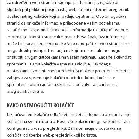
za određenu web stranicu, kao npr. preferirani jezik, kako bi
sljedeći put prilikom posjeta istoj web stranici, internet preglednik
poslao natrag kolačiće koji pripadaju toj stranici. Ovo omogućava
stranici da prikaže informacije prilagođene Vašim potrebama.
Kolačići mogu spremati širok pojas informacija uključujući osobne
informacije, kao što su ime ili e-mail adresa. Ipak, ova informacija
može biti spremljena jedino ako Vi to omogućite – web stranice ne
mogu dobiti pristup informacijama koji im niste dali i ne mogu
pristupiti drugim datotekama na Vašem računalu. Zadane aktivnosti
spremanja i slanja kolačića Vama nisu vidljive. Također, u
postavkama svog internet preglednika možete promijeniti hoćete li
zahtjeve za spremanje kolačića odbiti ili odobriti, hoće li se
spremljeni kolačići automatski brisati pri zatvaranju internet
preglednika i slično.
KAKO ONEMOGUĆITI KOLAČIĆE
Isključivanjem kolačića odlučujete hoćete li dopustiti pohranjivanje
kolačića na svom računalu. Postavke kolačića mogu se kontrolirati i
konfigurirati u web pregledniku. Za informacije o postavkama
kolačića, odaberite web-preglednik koji koristite.