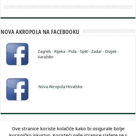
NOVA AKROPOLA NA FACEBOOKU
Zagreb
-
Rijeka
-
Pula
-
Split
-
Zadar
-
Osijek
-
Varaždin
Nova Akropola Hrvatske
Ove stranice koriste kolačiće kako bi osigurale bolje
korisničko iskustvo. Koristeći naše stranice slažete se s